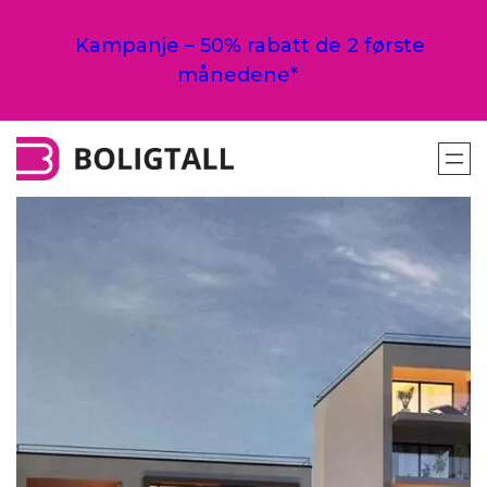
Hopp
til
Kampanje – 50% rabatt de 2 første
innhold
månedene*