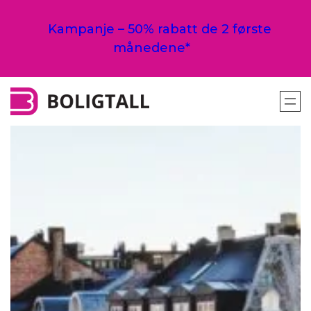
Hopp
til
Kampanje – 50% rabatt de 2 første
innhold
månedene*