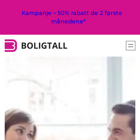
Hopp
til
Kampanje – 50% rabatt de 2 første
innhold
månedene*