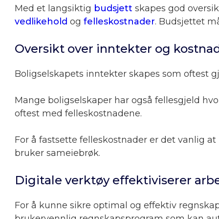
Med et langsiktig
budsjett
skapes god oversik
vedlikehold
og
felleskostnader
. Budsjettet m
Oversikt over inntekter og kostna
Boligselskapets inntekter skapes som oftest 
Mange boligselskaper har også fellesgjeld hvo
oftest med felleskostnadene.
For å fastsette felleskostnader er det vanlig a
bruker sameiebrøk.
Digitale verktøy effektiviserer arb
For å kunne sikre optimal og effektiv regnskaps
brukervennlig regnskapsprogram som kan auto