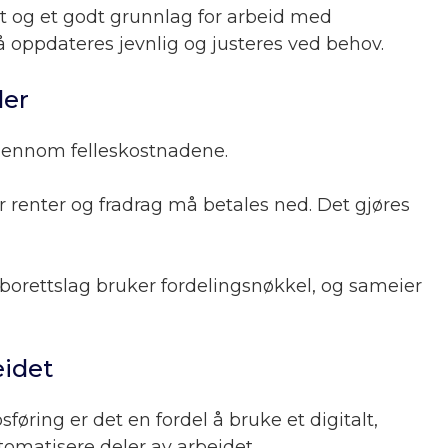
t og et godt grunnlag for arbeid med
å oppdateres jevnlig og justeres ved behov.
der
gjennom felleskostnadene.
r renter og fradrag må betales ned. Det gjøres
t borettslag bruker fordelingsnøkkel, og sameier
eidet
føring er det en fordel å bruke et digitalt,
matisere deler av arbeidet.