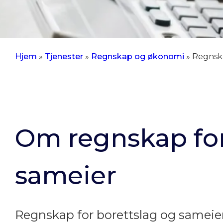
Hjem
»
Tjenester
»
Regnskap og økonomi
»
Regnska
Om regnskap for
sameier
Regnskap for borettslag og sameier 