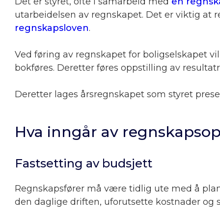
Det er styret, ofte i samarbeid med
en regnsk
utarbeidelsen av regnskapet. Det er viktig at 
regnskapsloven
.
Ved føring av regnskapet for boligselskapet vi
bokføres. Deretter føres oppstilling av result
Deretter lages årsregnskapet som styret prese
Hva inngår av regnskapso
Fastsetting av budsjett
Regnskapsfører må være tidlig ute med å plan
den daglige driften, uforutsette kostnader og 