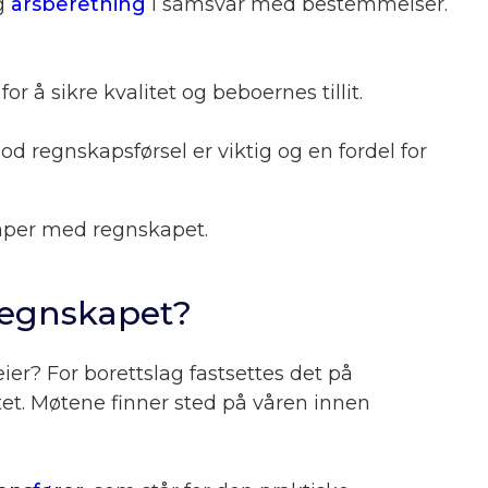
og
årsberetning
i samsvar med bestemmelser.
or å sikre kvalitet og beboernes tillit.
od regnskapsførsel er viktig og en fordel for
kaper med regnskapet.
regnskapet?
ier? For borettslag fastsettes det på
et. Møtene finner sted på våren innen