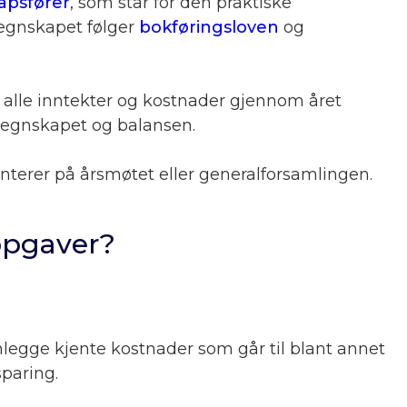
apsfører
, som står for den praktiske
regnskapet følger
bokføringsloven
og
l alle inntekter og kostnader gjennom året
atregnskapet og balansen.
nterer på årsmøtet eller generalforsamlingen.
ppgaver?
legge kjente kostnader som går til blant annet
sparing.